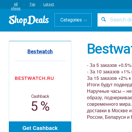
All
Top
Latest
shops
Categories
Bestwa
Bestwatch
- За 5 заказов +0.5% 
- За 10 заказов +1% 
За 15 заказов +2% к 
Итоги будут подверд
Наручные часы – не
Cashback
образу, подчеркивае
5 %
современного мира.
доставки в Москве 
России, Беларуси и 
Get Cashback