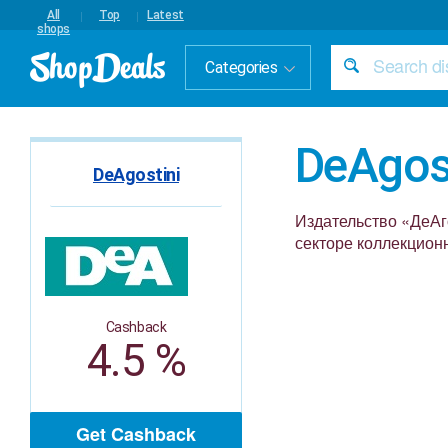
All
Top
Latest
shops
Categories
DeAgost
DeAgostini
Издательство «ДеАг
секторе коллекционн
Cashback
4.5 %
Get Cashback